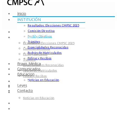
Inicio
INSTITUCIÓN
Resultados: Elecciones CMPSC 2025
Comisión Directiva
Inicio
Perfil y Objetivos
INSTITUCIÓN
Trámites
Resultados: Elecciones CMPSC 2025
Especialidades Reconocidas
Comisión Directiva
Padrón de Matriculados
Perfil y Objetivos
Pólizas y Recibos
Trámites
Praxis Médica
Especialidades Reconocidas
Comunicados
Padrón de Matriculados
Educacion
Pólizas y Recibos
Noticias en Educación
Praxis Médica
Leyes
Comunicados
Contacto
Educacion
Noticias en Educación
Leyes
Contacto