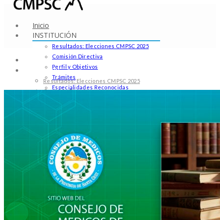
Inicio
INSTITUCIÓN
Resultados: Elecciones CMPSC 2025
Comisión Directiva
Inicio
Perfil y Objetivos
INSTITUCIÓN
Trámites
Resultados: Elecciones CMPSC 2025
Especialidades Reconocidas
Comisión Directiva
Padrón de Matriculados
Perfil y Objetivos
Pólizas y Recibos
Trámites
Praxis Médica
Especialidades Reconocidas
Comunicados
Padrón de Matriculados
Educacion
Pólizas y Recibos
Noticias en Educación
Praxis Médica
Leyes
Comunicados
Contacto
Educacion
Noticias en Educación
Leyes
Contacto