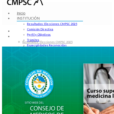
Inicio
INSTITUCIÓN
Resultados: Elecciones CMPSC 2025
Comisión Directiva
Inicio
Perfil y Objetivos
INSTITUCIÓN
Trámites
Resultados: Elecciones CMPSC 2025
Especialidades Reconocidas
Comisión Directiva
Padrón de Matriculados
Perfil y Objetivos
Pólizas y Recibos
Trámites
Praxis Médica
Especialidades Reconocidas
Comunicados
Padrón de Matriculados
Educacion
Pólizas y Recibos
Noticias en Educación
Praxis Médica
Leyes
Comunicados
Contacto
Educacion
Noticias en Educación
Leyes
Contacto