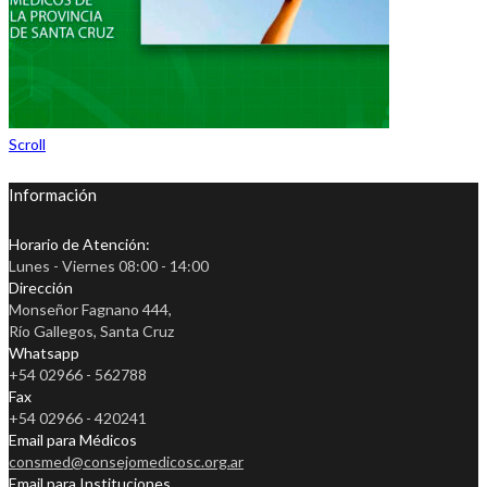
Scroll
Información
Horario de Atención:
Lunes - Viernes 08:00 - 14:00
Dirección
Monseñor Fagnano 444,
Río Gallegos, Santa Cruz
Whatsapp
+54 02966 - 562788
Fax
+54 02966 - 420241
Email para Médicos
consmed@consejomedicosc.org.ar
Email para Instituciones