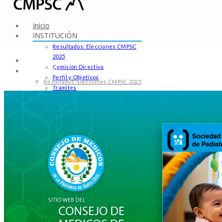
Inicio
INSTITUCIÓN
Resultados: Elecciones CMPSC
2025
Inicio
Comisión Directiva
INSTITUCIÓN
Perfil y Objetivos
Resultados: Elecciones CMPSC 2025
Trámites
Comisión Directiva
Especialidades Reconocidas
Perfil y Objetivos
Padrón de Matriculados
Trámites
Pólizas y Recibos
Especialidades Reconocidas
Praxis Médica
Padrón de Matriculados
Comunicados
Pólizas y Recibos
Educacion
Praxis Médica
Noticias en Educación
Comunicados
Leyes
Educacion
Contacto
Noticias en Educación
Leyes
Contacto